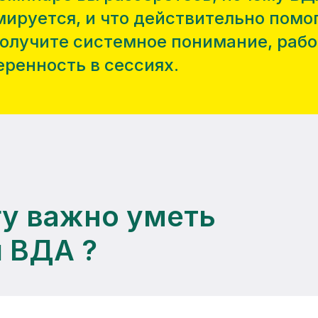
ируется, и что действительно помог
олучите системное понимание, раб
еренность в сессиях.
у важно уметь
й ВДА ?