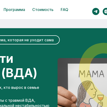
Программа
Стоимость
FAQ
ма, которая не уходит сама
ти
 (ВДА)
х, кто вырос в семье
ы с травмой ВДА,
нальной нестабильностью