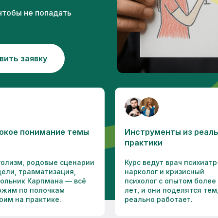
чтобы не попадать
вить заявку
окое понимание темы
Инструменты из реал
практики
голизм, родовые сценарии
Курс ведут врач психиатр
дели, травматизация,
нарколог и кризисный
гольник Карпмана — всё
психолог с опытом более 
ожим по полочкам
лет, и они поделятся тем
оим на практике.
реально работает.