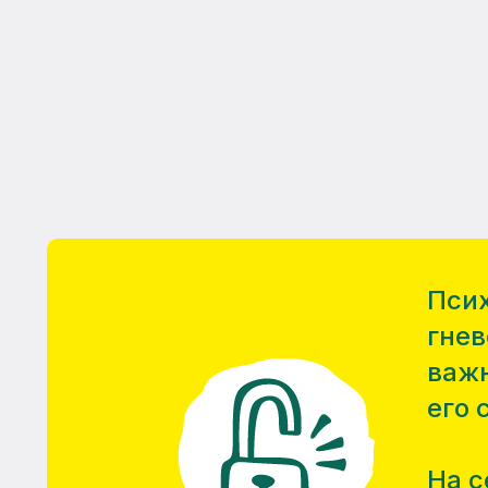
Псих
гнев
важн
его 
На с