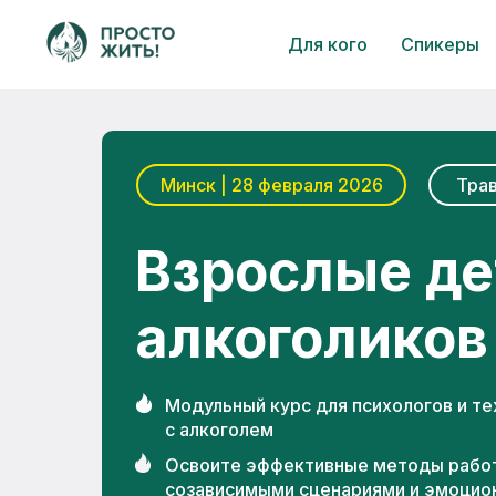
Verification: 74dc45134de93297
Для кого
Спикеры
Минск | 28 февраля 2026
Трав
Взрослые де
алкоголиков
Модульный курс для психологов и те
с алкоголем
Освоите эффективные методы работ
созависимыми сценариями и эмоцио