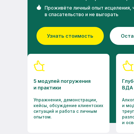
Проживёте личный опыт исцеления, 
в спасательство и не выгорать
Узнать стоимость
Оста
5 модулей погружения
Глуб
и практики
ВДА
Упражнения, демонстрации,
Алко
кейсы, обсуждение клиентских
и мо
ситуаций и работа с личным
треу
опытом.
разл
и осв