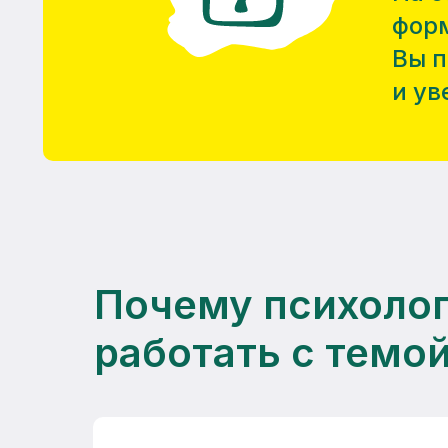
форм
Вы п
и ув
Почему психолог
работать с темо