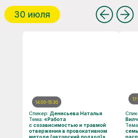
17
14:00-15:30
Спикер:
Денисьева Наталья
Спик
Тема:
«Работа
Вилч
с созависимостью и травмой
Тема
отвержения в провокативном
семь
методе (авторский подход)»
расп