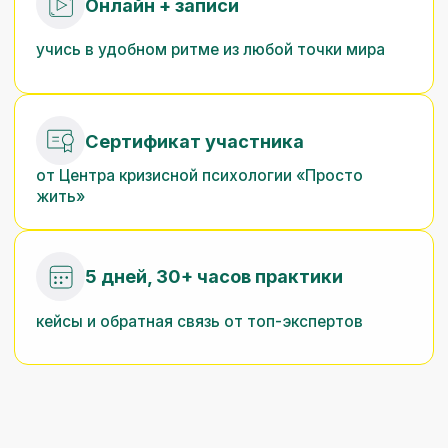
Возросшая
нагрузка
на современную
семью
Кризисы, нестабильность,
миграция и цифровой шум
до предела усилили
напряжение внутри каждой
семьи.
Изменение форм
родительства
и партнёрства
Рост разводов, повторных
браков, удаленной занятости
и «жизнь онлайн» создают
новые вызовы для
специалистов, работающих
с семьей.
Всплеск детских