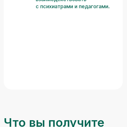
Защиту от выгорания
Опору и техники, чтобы уверенно вести
тяжелые кейсы, сохраняя личную
устойчивость и границы.
Электронный сертификат
Документ от Центра «Просто жить» для
вашего портфолио и личного бренда.