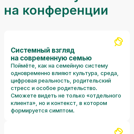
Специалисты из различных
направлений психологии
поделятся практическим
опытом
КПТ
детская психотерапия
арт-терапия
кризисная помощь
работа с РПП
коррекция при СДВГ
провокативная терапия
и другие