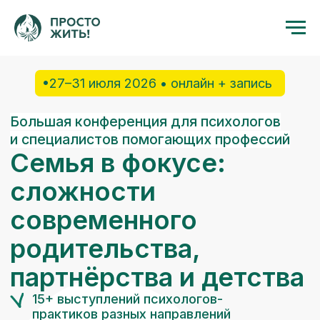
Verification: 74dc45134de93297
•27–31 июля 2026 • онлайн + запись
Большая конференция для психологов
и специалистов помогающих профессий
Семья в фокусе:
сложности
современного
родительства,
партнёрства и детства
15+ выступлений психологов-
практиков разных направлений
семейные кризисы, подростковые
сложности, РПП и селфхарм — всё,
с чем сегодня сталкиваются
специалисты