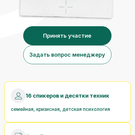
семейная, кризисная, детская психология
Онлайн + записи
учись в удобном ритме из любой точки мира
Сертификат участника
от Центра кризисной психологии «Просто
жить»
5 дней, 30+ часов практики
кейсы и обратная связь от топ-экспертов
Почему это важно
— прямо сейчас