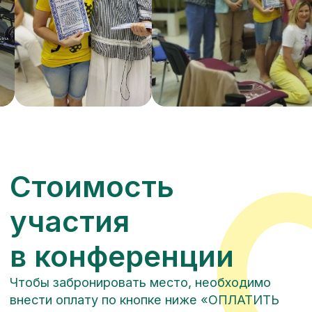
ПОСМОТЕРТЬ ВСЕ
ПРОГРАММЫ
© ПРОСТО ЖИТЬ, 2023 Все права защищены.
ООО "Центр кризисной психологии "Просто Жить"
220118, Республика Беларусь, Г. МИНСК,УЛ.
КАБУШКИНА, Д. 66 ОФ. 201
УНП 193502063 Свидетельство 193502063 выдано
01.02.2021г.