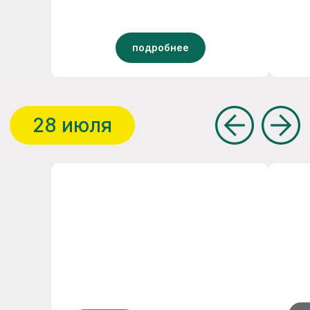
нужно — интернет
подробнее
Живое участие
можно задавать вопросы и получать
ответы «по горячим следам»
Запись эфиров
все эфиры сохраним в записи. Можно
смотреть, когда удобно