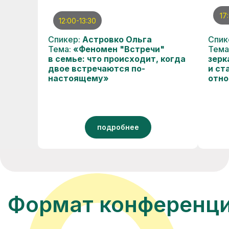
17
*Подойдёт, если вы точно будете
12:00-13:30
смотреть всё вживую
Спикер:
Астровко Ольга
Спик
180 BYN
Тема:
«Феномен "Встречи"
Тема
в семье: что происходит, когда
зерк
двое встречаются по-
и ст
Оплатить участие
настоящему»
отно
Тариф «Профи»
подробнее
Участие онлайн во всех днях
конференции
Доступ ко всем записям
конференции
Электронный сертификат
об участии от Центра «Просто
жить»