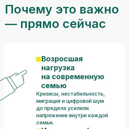
кризисов (СДВГ,
РПП, селфхарм)
Детские симптомы — это
почти всегда крик о помощи
всей семейной системы.
Работать нужно со всей
структурой, а не только
с ребенком.
Острый дефицит
семейных
терапевтов
Спрос на помощь растет
быстрее, чем количество
специалистов с твердыми,
научно-обоснованными
инструментами работы
с семейной системой
Сложные кейсы
на стыке профессий
Эффективная практика
сегодня требует четкого
понимания, где заканчивается
терапия и как психологу
взаимодействовать